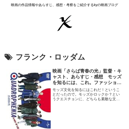
映画の作品情報やあらすじ、感想・考察をご紹介するkyの映画ブログ
フランク・ロッダム
映画「さらば青春の光」監督・キ
ャスト、あらすじ・感想 モッズ
を知るには、これ。ファッション
文化史的考察
モッズ文化を知るにはこれだ！というこ
とだったので。モッズかロックか？とい
うクエスチョンに、どちらも素敵な文化
じゃないか。と応えたい。彼らの行き場
のない葛藤は相手を蔑むことでしか癒せ
ないわけではないはず。作品情報制作
年 1979年制作国 イギリス上映時間
115分ジャンル ドラマ監...