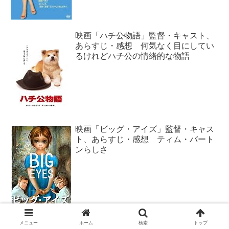
映画「ハチ公物語」監督・キャスト、
あらすじ・感想 何気なく目にしてい
るけれどハチ公の情緒的な物語
映画「ビッグ・アイズ」監督・キャス
ト、あらすじ・感想 ティム・バート
ンらしさ
映画「プレッピー・コネクション」監
メニュー
ホーム
検索
トップ